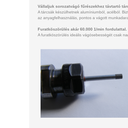
Vállaljuk sorozatvágó fűrészekhez távtartó tár
A tárcsák készülhetnek alumíniumból, acélból. Bi
az anyagfelhasználás, pontos a vágott munkadar
Furatköszörülés akár 60.000 1/min fordulattal.
A furatköszörülés ideális vágósebességét csak nagy