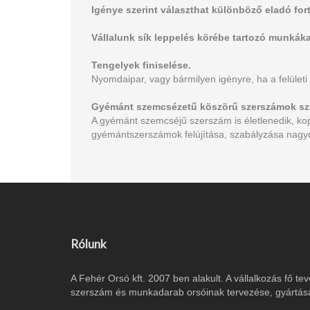
Igénye szerint választhat különböző eladó for
Vállalunk sík leppelés körébe tartozó munkáka
Tengelyek finiselése.
Nyomdaipar, vagy bármilyen igényre, ha a felületi 
Gyémánt szemcsézetű köszörű szerszámok szab
A gyémánt szemcséjű szerszám is életlenedik, kopi
gyémántszerszámok felújítása, szabályzása nagyob
Rólunk
A Fehér Orsó kft. 2007 ben alakult. A vállalkozás fő
szerszám és munkadarab orsóinak tervezése, gyártása,