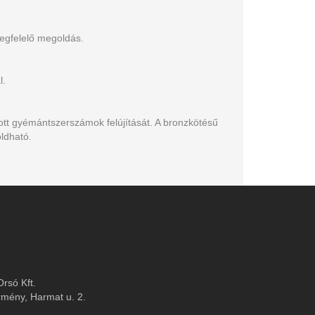
megfelelő megoldás.
l.
pott gyémántszerszámok felújítását. A bronzkötésű
ldható.
rsó Kft.
mény, Harmat u. 2.